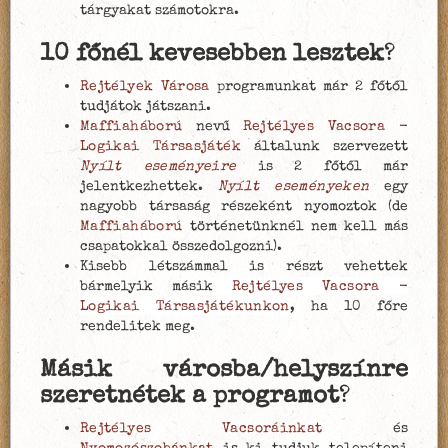
tárgyakat számotokra.
10 főnél kevesebben lesztek
?
Rejtélyek Városa
programunkat már 2 főtől
tudjátok játszani.
Maffiaháború
nevű
Rejtélyes Vacsora -
Logikai Társasjáték
általunk szervezett
Nyílt eseményeire
is 2 főtől már
jelentkezhettek.
Nyílt eseményeken
egy
nagyobb társaság részeként nyomoztok (de
Maffiaháború
történetünknél nem kell más
csapatokkal összedolgozni).
Kisebb létszámmal is részt vehettek
bármelyik másik
Rejtélyes Vacsora -
Logikai Társasjátékunkon
, ha 10 főre
rendelitek meg.
Másik városba/helyszínre
szeretnétek a programot
?
Rejtélyes Vacsoráinkat
és