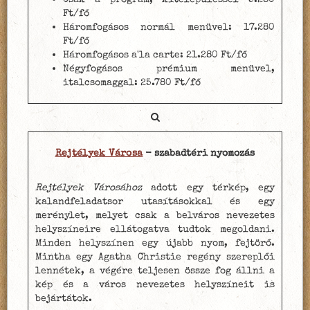
Ft/fő
Háromfogásos normál menüvel: 17.280
Ft/fő
Háromfogásos a'la carte: 21.280 Ft/fő
Négyfogásos prémium menüvel,
italcsomaggal: 25.780 Ft/fő
Rejtélyek Városa
- szabadtéri nyomozás
Rejtélyek Városához
adott egy térkép, egy
kalandfeladatsor utasításokkal és egy
merénylet, melyet csak a belváros nevezetes
helyszíneire ellátogatva tudtok megoldani.
Minden helyszínen egy újabb nyom, fejtörő.
Mintha egy Agatha Christie regény szereplői
lennétek, a végére teljesen össze fog állni a
kép és a város nevezetes helyszíneit is
bejártátok.