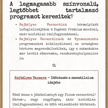
A legmagasabb színvonalú,
legtöbbet tartalmazó
programot keresitek
?
Rejtélyes Vacsoráink
bármelyikét
lefoglalhatjátok 4 fogásás
Prémium menüvel
,
akár korlátlan italfogyasztással.
Rejtélyes Vacsoráinkat
és
Nyomozószoba
programunkat kitelepüléssel az országban
bárhova megrendelhetitek, így a számotokra
már bevált étterembe, rendezvényhelyszínre
is.
Rejtélyes Vacsora
- Időutazás a szesztilalom
idejébe
Kösd össze a játékélményt egy finom vacsorával!
Három-, vagy négyfogás, akár korlátlan
italfogyasztással és több választható történet.