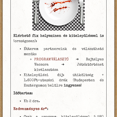
Elérhető fix helyszínen és kitelepüléssel is
(országosan):
Étterem partnereink és választható
menük:
PROGRAMVÁLASZTÓ
➜ Rejtélyes
Vacsora ➜ Játéktörténet
kiválasztása
Kitelepülési díj: útiköltség +
1.600Ft×utazási órák (Budapesten és
Esztergomon belülre
ingyenes
)
Időtartam
:
Kb 2 óra.
Kedvezményes ár*
:
Csak a program, kitelepüléssel 5.280