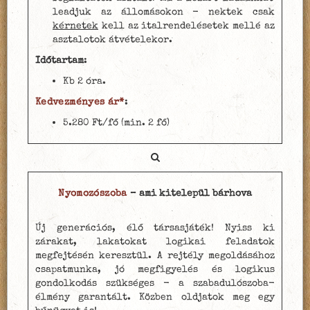
leadjuk az állomásokon - nektek csak
kérnetek
kell az italrendelésetek mellé az
asztalotok átvételekor.
Időtartam
:
Kb 2 óra.
Kedvezményes ár*
:
5.280 Ft/fő (min. 2 fő)
Nyomozószoba
– ami kitelepül bárhova
Új generációs, élő társasjáték! Nyiss ki
zárakat, lakatokat logikai feladatok
megfejtésén keresztül. A rejtély megoldásához
csapatmunka, jó megfigyelés és logikus
gondolkodás szükséges - a szabadulószoba-
élmény garantált. Közben oldjatok meg egy