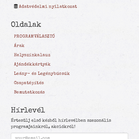
Adatvédelmi nyilatkozat
Oldalak
PROGRAMVÁLASZTÓ
Árak
Helyszínkalauz
Ajándékkártyák
Leány- és Legénybúcsúk
Csapatépítés
Bemutatkozás
Hírlevél
Értesülj első kézből hírlevélben szezonális
programjainkról, akciókról!