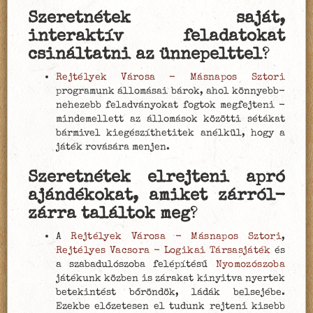
Szeretnétek saját,
interaktív
feladatokat
csináltatni az ünnepelttel
?
Rejtélyek Városa - Másnapos Sztori
programunk állomásai bárok, ahol könnyebb-
nehezebb feladványokat fogtok megfejteni -
mindemellett az állomások közötti sétákat
bármivel kiegészíthetitek anélkül, hogy a
játék rovására menjen.
Szeretnétek elrejteni apró
ajándékokat, amiket zárról-
zárra találtok meg
?
A
Rejtélyek Városa - Másnapos Sztori
,
Rejtélyes Vacsora - Logikai Társasjáték
és
a szabadulószoba felépítésű
Nyomozószoba
játékunk közben is zárakat kinyitva nyertek
betekintést bőröndök, ládák belsejébe.
Ezekbe előzetesen el tudunk rejteni kisebb