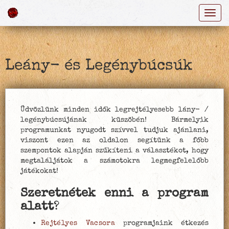
navi
L
e
á
n
y
-
é
s
L
e
g
é
n
y
b
ú
c
s
ú
k
​Üdvözlünk minden idők legrejtélyesebb lány- /
legénybúcsújának küszöbén! Bármelyik
programunkat nyugodt szívvel tudjuk ajánlani,
viszont ezen az oldalon segítünk a főbb
szempontok alapján szűkíteni a választékot, hogy
megtaláljátok a számotokra legmegfelelőbb
játékokat!
Szeretnétek enni a program
alatt
?
Rejtélyes Vacsora
programjaink étkezés