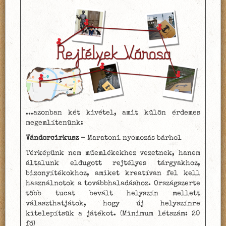
...azonban két kivétel, amit külön érdemes
megemlítenünk:
Vándorcirkusz
- Maratoni nyomozás bárhol
Térképünk nem műemlékekhez vezetnek, hanem
általunk eldugott rejtélyes tárgyakhoz,
bizonyítékokhoz, amiket kreatívan fel kell
használnotok a továbbhaladáshoz. Országszerte
több tucat bevált helyszín mellett
választhatjátok, hogy új helyszínre
kitelepítsük a játékot. (Minimum létszám: 20
fő)