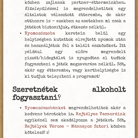
közben zajlanak partner-éttermeinkben.
Kitelepüléssel
is megrendelhetitek egy
általatok választott étterembe, de akár
otthonra is - ezekben az esetekben mi csak a
játékot biztosítjuk, étkezés nélkül.
Nyomozószoba
keretein belül egy
helyiségben kutattok elrejtett nyomok után
és használjátok fel a talált eszközöket. Itt
például egy előre megrendelt
pizzát/hidegtálat is nyugodtan el tudtok
fogyasztani a játék megzavarása nélkül. Sőt,
akár egy étterembe, vagy kerthelyiségbe is
ki tudjuk telepíteni a programot!
Szeretnétek alkoholt
fogyasztani
?
Nyomozószobánkat
megrendelhetitek akár a
kedvenc bárotokba is.
Rejtélyes Vacsoráink
egyikénél sem akadályozza a játékot. Sőt,
Rejtélyek Városa - Másnapos Sztori
közben
kötelező! :)