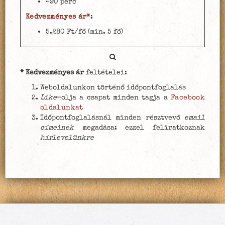
~90 perc
Kedvezményes ár*
:
5.280 Ft/fő (min. 5 fő)
* Kedvezményes ár
feltételei:
Weboldalunkon történő időpontfoglalás
Like
-olja a csapat minden tagja a
Facebook
oldalunkat
Időpontfoglalásnál minden résztvevő
email
címeinek
megadása: ezzel feliratkoznak
hírlevelünkre