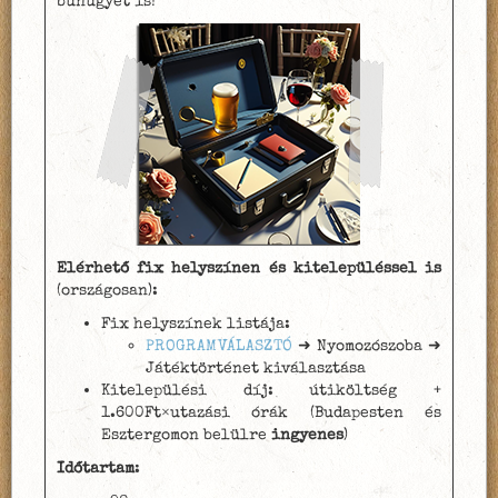
bűnügyet is!
Elérhető fix helyszínen és kitelepüléssel is
(országosan):
Fix helyszínek listája:
PROGRAMVÁLASZTÓ
➜ Nyomozószoba ➜
Játéktörténet kiválasztása
Kitelepülési díj: útiköltség +
1.600Ft×utazási órák (Budapesten és
Esztergomon belülre
ingyenes
)
Időtartam
: