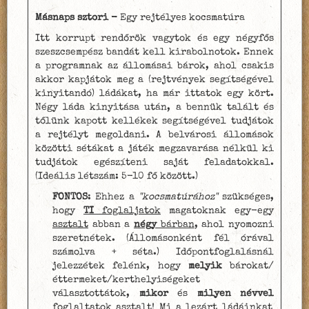
Másnaps sztori
-
Egy rejtélyes kocsmatúra
Itt korrupt rendőrök vagytok és egy négyfős
szeszcsempész bandát kell kirabolnotok. Ennek
a programnak az állomásai bárok, ahol csakis
akkor kapjátok meg a (rejtvények segítségével
kinyitandó) ládákat, ha már ittatok egy kört.
Négy láda kinyitása után, a bennük talált és
tőlünk kapott kellékek segítségével tudjátok
a rejtélyt megoldani. A belvárosi állomások
közötti sétákat a játék megzavarása nélkül ki
tudjátok egészíteni saját feladatokkal.
(Ideális létszám: 5-10 fő között.)
FONTOS
:
Ehhez a
"kocsmatúrához"
szükséges,
hogy
TI
foglaljatok
magatoknak egy-egy
asztalt
abban a
négy
bárban
, ahol nyomozni
szeretnétek. (Állomásonként fél órával
számolva + séta.) Időpontfoglalásnál
jelezzétek felénk, hogy
melyik
bárokat/
éttermeket/kerthelyiségeket
választottátok,
mikor
és
milyen névvel
foglaltatok asztalt! Mi a lezárt ládáinkat