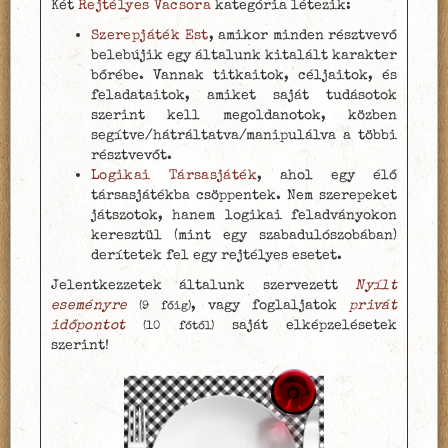
Két
Rejtélyes Vacsora
kategória létezik:
Szerepjáték Est
, amikor minden résztvevő
belebújik egy általunk kitalált karakter
bőrébe. Vannak titkaitok, céljaitok, és
feladataitok, amiket saját tudásotok
szerint kell megoldanotok, közben
segítve/hátráltatva/manipulálva a többi
résztvevőt.
Logikai Társasjáték
, ahol egy élő
társasjátékba csöppentek. Nem szerepeket
játszotok, hanem logikai feladványokon
keresztül (mint egy szabadulószobában)
derítetek fel egy rejtélyes esetet.
Jelentkezzetek általunk szervezett
Nyílt
eseményre
, vagy foglaljatok
privát
(9 főig)
időpontot
saját elképzelésetek
(10 főtől)
szerint!