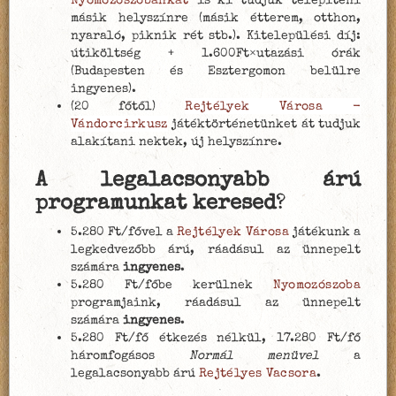
Nyomozószobánkat
is ki tudjuk telepíteni
másik helyszínre (másik étterem, otthon,
nyaraló, piknik rét stb.). Kitelepülési díj:
útiköltség + 1.600Ft×utazási órák
(Budapesten és Esztergomon belülre
ingyenes).
(20 főtől)
Rejtélyek Városa -
Vándorcirkusz
játéktörténetünket át tudjuk
alakítani nektek, új helyszínre.
A legalacsonyabb árú
programunkat keresed
?
5.280 Ft/fővel a
Rejtélyek Városa
játékunk a
legkedvezőbb árú, ráadásul az ünnepelt
számára
ingyenes
.
5.280 Ft/főbe kerülnek
Nyomozószoba
programjaink, ráadásul az ünnepelt
számára
ingyenes
.
5.280 Ft/fő étkezés nélkül, 17.280 Ft/fő
háromfogásos
Normál menüvel
a
legalacsonyabb árú
Rejtélyes Vacsora
.