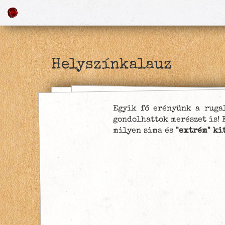
H
e
l
y
s
z
í
n
k
a
l
a
u
z
Egyik fő erényünk a ruga
gondolhattok merészet is! 
milyen sima és
"extrém" ki