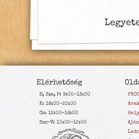
Legyete
Elérhetőség
Old
H, Sze, P: 9:00-13:00
PRO
K: 16:00-20:00
Ára
Cs: 12:00-16:00
Hel
Szo-V: 10:00-12:00
Ajá
Leá