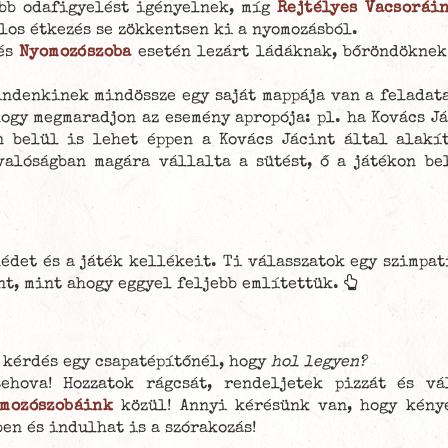
bb odafigyelést igényelnek, míg
Rejtélyes Vacsorái
los étkezés se zökkentsen ki a nyomozásból.
és
Nyomozószoba
esetén lezárt ládáknak, bőröndöknek
ndenkinek mindössze egy saját mappája van a feladata
hogy megmaradjon az esemény apropója: pl. ha Kovács J
n belül is lehet éppen a Kovács Jácint által alakí
valóságban magára vállalta a sütést, ő a játékon be
édet és a játék kellékeit. Ti válasszatok egy szimpat
nt, mint ahogy eggyel feljebb említettük.
 kérdés egy csapatépítőnél, hogy
hol legyen?
ehova! Hozzatok rágcsát, rendeljetek pizzát és v
mozószobáink
közül! Annyi kérésünk van, hogy kénye
en és indulhat is a szórakozás!