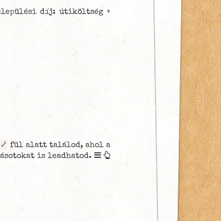
lepülési díj: útiköltség +
Ó⤦
fül alatt találod, ahol a
ásotokat is leadhatod.