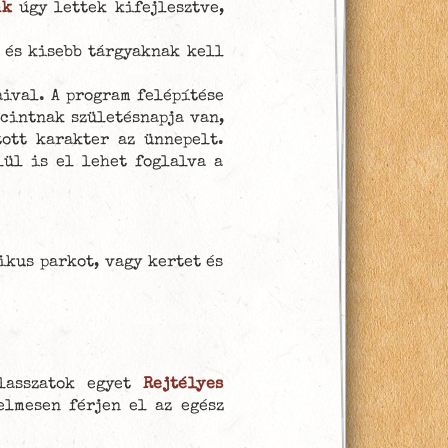
nk
úgy lettek kifejlesztve,
 és kisebb tárgyaknak kell
ival. A program felépítése
ácintnak születésnapja van,
tott karakter az ünnepelt.
lül is el lehet foglalva a
ikus parkot, vagy kertet és
álasszatok egyet
Rejtélyes
lmesen férjen el az egész