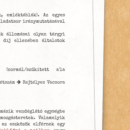
, emléktáblák). Az egyes
eladatsor iránymutatásával
ek állomásai olyan tárgyi
 díj ellenében általotok
(normál/szűkített a'la
étszám
Rejtélyes Vacsora
másik vendéglátó egységbe
 mozgásteretek. Valamelyik
 az eszközök elférnek egy