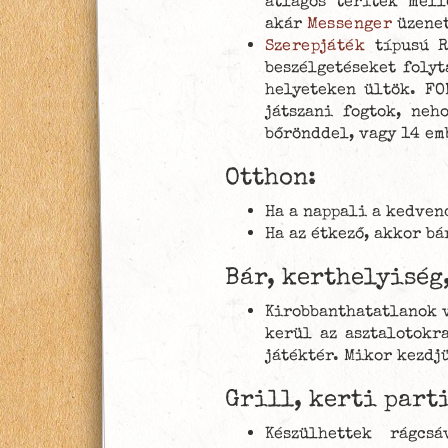
átlagos teríték mel
akár
Messenger
üzenet
Szerepjáték
típusú Re
beszélgetéseket foly
helyeteken ültök. FO
játszani fogtok, ne
bőrönddel, vagy 14 em
Otthon:
Ha a nappali a kedven
Ha az étkező, akkor b
Bár, kerthelyiség,
Kirobbanthatatlanok v
kerül az asztalotokr
játéktér. Mikor kezd
Grill, kerti parti
Készülhettek rágcs