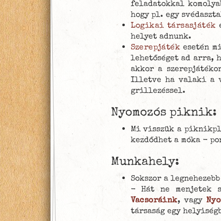
feladatokkal komolya
hogy pl. egy svédaszta
Logikai társasjáték
helyet adnunk.
Szerepjáték
esetén mi
lehetőséget ad arra, 
akkor a szerepjátéko
Illetve ha valaki a 
grillezéssel.
Nyomozós piknik:
Mi visszük a piknikpl
kezdődhet a móka - po
Munkahely:
Sokszor a legnehezebb
- Hát ne menjetek s
Vacsoráink
, vagy
Nyo
társaság egy helyiségb