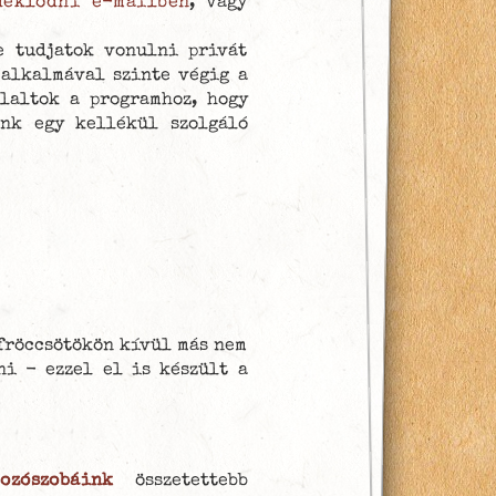
deklődni e-mailben
, vagy
e tudjatok vonulni privát
alkalmával szinte végig a
glaltok a programhoz, hogy
ünk egy kellékül szolgáló
 fröccsötökön kívül más nem
i - ezzel el is készült a
ozószobáink
összetettebb