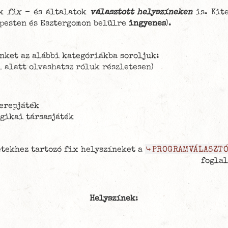
ők
fix
- és általatok
választott helyszíneken
is. Kite
apesten és Esztergomon belülre
ingyenes
).
nket az alábbi kategóriákba soroljuk:
 alatt olvashatsz róluk részletesen
)
zerepjáték
ogikai társasjáték
etekhez tartozó fix helyszíneket a
⤷PROGRAMVÁLASZT
foglal
Helyszínek
: