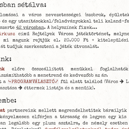
sban sétálva:
omásai a város nevezetességei (szobrok, épületek
p és egy utasításokkal/feladványokkal teli kaland-f
gszerte
42 városban
. A helyszínek fixek...
irkusz
című Rejtélyek Városa játéktörténet, melyn
t mi magunk rejtjük el. 20.000 Ft + kitelepülési
 át tudjuk szerkeszteni a játék útvonalát.
ink:
nk
előre összeállított menükkel foglalhatók 
iszámíthatóbb a menetrend és kedvezőbb az ár.
t a
⤷PROGRAMVÁLASZTÓ⤦
fül alatt találod
(Város
L
lasztása
éttermek listája és a menüik)
.
embe:
at
partnereink mellett megrendelhetitek bármilyik 
 kényelmesen elférjen a társaság és legyen egy kis
an legalább egy plusz asztalra, de némely esetben