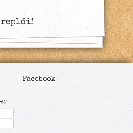
ereplői!
Facebook
ól!