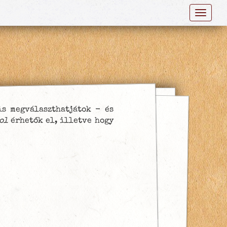
navig
is megválaszthatjátok - és
ol
érhetők el, illetve hogy