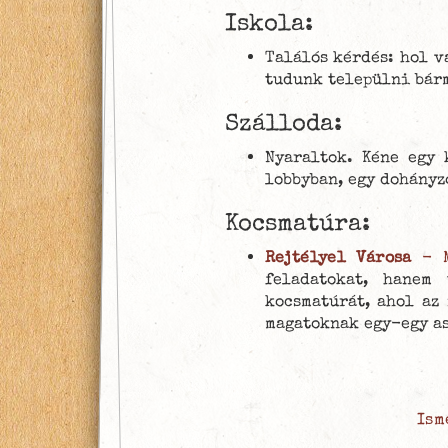
Iskola:
Találós kérdés: hol v
tudunk települni bár
Szálloda:
Nyaraltok. Kéne egy 
lobbyban, egy dohányz
Kocsmatúra:
Rejtélyel Városa
- M
feladatokat, hanem 
kocsmatúrát, ahol az 
magatoknak egy-egy as
Ism