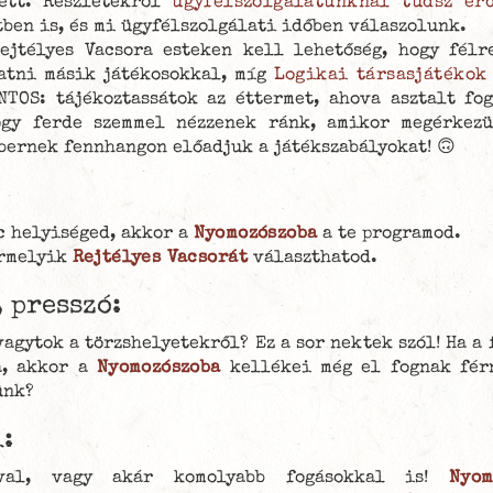
lett. Részletekről
ügyfélszolgálatunknál tudsz ér
ben is, és mi ügyfélszolgálati időben válaszolunk.
jtélyes Vacsora esteken kell lehetőség, hogy félr
tatni másik játékosokkal, míg
Logikai társasjátékok
NTOS: tájékoztassátok az éttermet, ahova asztalt fo
hogy ferde szemmel nézzenek ránk, amikor megérkez
bernek fennhangon előadjuk a játékszabályokat! 🙃
c helyiséged, akkor a
Nyomozószoba
a te programod.
ármelyik
Rejtélyes Vacsorát
választhatod.
 presszó:
agytok a törzshelyetekről? Ez a sor nektek szól! Ha a
a, akkor a
Nyomozószoba
kellékei még el fognak férn
jünk?
:
ával, vagy akár komolyabb fogásokkal is!
Nyom