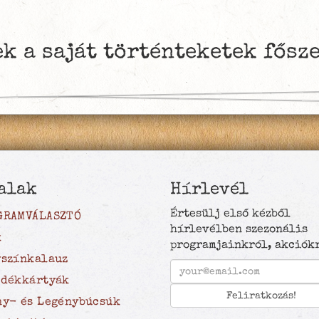
k a saját történteketek fősz
alak
Hírlevél
Értesülj első kézből
GRAMVÁLASZTÓ
hírlevélben szezonális
k
programjainkról, akciókr
yszínkalauz
ndékkártyák
ny- és Legénybúcsúk