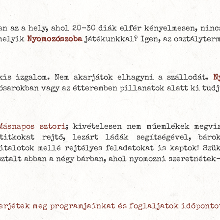
an az a hely, ahol 20-30 diák elfér kényelmesen, ninc
melyik
Nyomozószoba
játékunkkal? Igen, az osztályter
kis izgalom. Nem akarjátok elhagyni a szállodát.
N
ósarokban vagy az étteremben pillanatok alatt ki tudj
ásnapos sztori
; kivételesen nem műemlékek megvi
titkokat rejtő, lezárt ládák segítségével, báro
italotok mellé rejtélyes feladatokat is kaptok! Szük
ztalt abban a négy bárban, ahol nyomozni szeretnétek
erjétek meg programjainkat és foglaljatok időponto