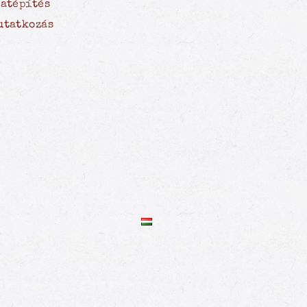
patépítés
utatkozás