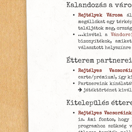
Kalandozás a váro
Rejtélyek Városa
áll
megállókat egy térké
találjátok meg, orszá
...kivétel a
Vándorc
bizonyítékok, amike
választott helyszínre
Étterem partnere
Rejtélyes Vacsorái
carte/prémium), így k
Partnereink kínálatá
játéktörténet kivá
Kitelepülés étter
Rejtélyes Vacsoráink
is. Ami fontos, hogy
programhoz szükség v