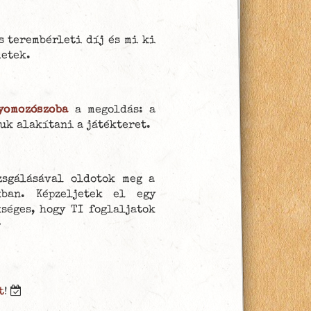
s terembérleti díj és mi ki
metek.
yomozószoba
a megoldás: a
uk alakítani a játékteret.
zsgálásával oldotok meg a
kban. Képzeljetek el egy
séges, hogy TI foglaljatok
-
t
!